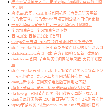
桔子云官网登录入口，桔子云juzicloud加速官网节点购
买订阅
魔戒.net官网，clash魔戒官网机场节点登录订阅更新
飞鸟云官网，飞鸟云clash节点官网登录入口订阅更新
一元机场官网登录入口，一元机场clash订阅购买
旋风加速官网- 旋风加速官网下载
西柚加速- 西柚云加速【官网】
v2rayn免费节点_2024获取订阅地址官网免费分享
shadowrocket节点_每日更新免费节点订阅购买官网入口
clash.for.android官网下载_官方订阅购买最新下载配置
clash.for.ios官网_节点购买订阅网站苹果版_免费下载配
置
shadowrocket官网_小飞机小火箭节点购买入口安卓下载
一元机场官网_登录入口地址网站链接推荐下载
clash最新版本_官网安卓电脑版官网地址下载
clash下载官网_安卓手机苹果ios官网url地址免费
clash.verge_官网节点购买_使用教程安卓版下载入口
clash节点订阅购买_2024每日更新订阅地址2元购买推荐
tapfog节点购买_付费potatso_trojan_sstap节点购买官网